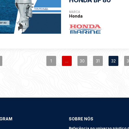
HONDA BF 80
MARCA
Honda
1
…
30
31
32
3
AGRAM
SOBRE NÓS
Referência no universo náutico 