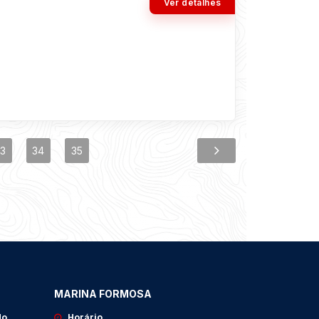
Ver detalhes
3
34
35
MARINA FORMOSA
do
Horário