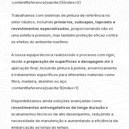
:contentReference[oaicite:0]{index=0}
Trabalhamos com sistemas de pintura de referência no
setor náutico, incluindo
primários, subcapas, topcoats e
revestimentos especializados
, proporcionando não só
uma estética premium, mas também proteção eficaz contra
os efeitos do ambiente marítimo.
A nossa equipa técnica realiza todo o processo com rigor,
desde a
preparação de superfícies e decapagem
até à
aplicação final, incluindo pintura à pistola, envernizamento
e tratamentos específicos para diferentes materiais como
fibra, madeira, alumínio ou aço.
:contentReference[oaicite:1]{index=1}
Disponibilizamos ainda soluções avançadas como
revestimentos antivegetativos de longa duração
e
acabamentos técnicos de alto desempenho, reduzindo a
necessidade de manutenção e aumentando a eficiência da
embarcação ao longo do tempo.