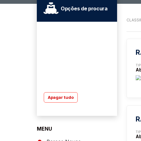
Opções de procura
CLASSI
R
TI
Ab
Apagar tudo
R
MENU
TI
Ab