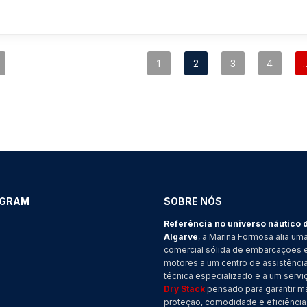
1
2
3
4
AGRAM
SOBRE NÓS
Referência no universo náutico 
Algarve
, a Marina Formosa alia uma
comercial sólida de embarcações 
motores a um centro de assistênci
técnica especializado e a um servi
Dry Stack
pensado para garantir m
proteção, comodidade e eficiência