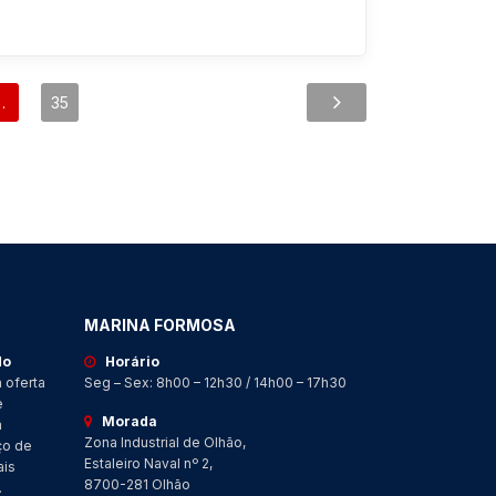
…
35
MARINA FORMOSA
do
Horário
 oferta
Seg – Sex: 8h00 – 12h30 / 14h00 – 17h30
e
Morada
a
Zona Industrial de Olhão,
ço de
Estaleiro Naval nº 2,
ais
8700-281 Olhão
.