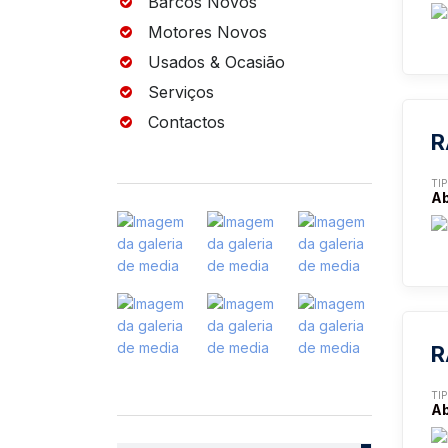
Barcos Novos
Motores Novos
Usados & Ocasião
Serviços
Contactos
R
TI
Ab
R
TI
Ab