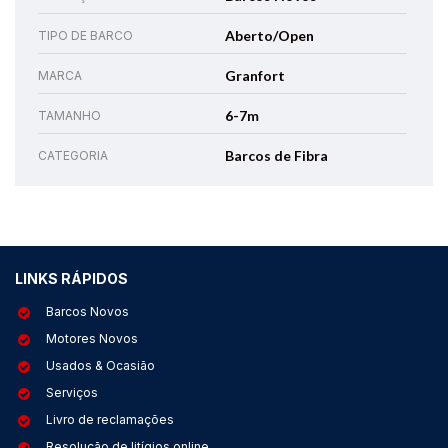
Aberto/Open
TIPO DE BARCO
Granfort
MARCA
6-7m
TAMANHO
Barcos de Fibra
CATEGORIA
LINKS RÁPIDOS
Barcos Novos
Motores Novos
Usados & Ocasião
Serviços
Livro de reclamações
Resolução de litígios online