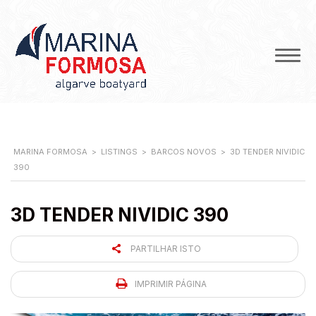
MARINA FORMOSA
>
LISTINGS
>
BARCOS NOVOS
>
3D TENDER NIVIDIC
390
3D TENDER NIVIDIC 390
PARTILHAR ISTO
IMPRIMIR PÁGINA