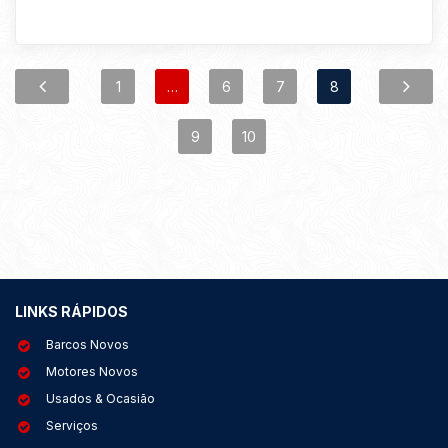
1
…
6
7
8
9
10
LINKS RÁPIDOS
Barcos Novos
Motores Novos
Usados & Ocasião
Serviços